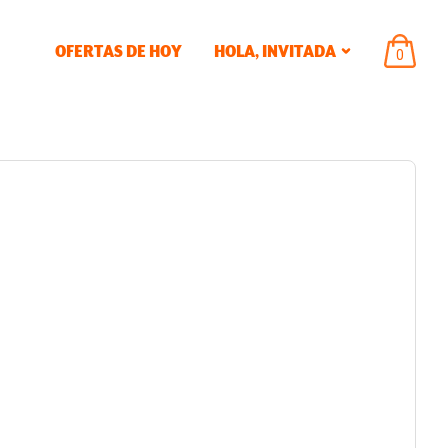
OFERTAS DE HOY
HOLA,
INVITADA
ARTÍCU
0
EN
EL
CARRIT