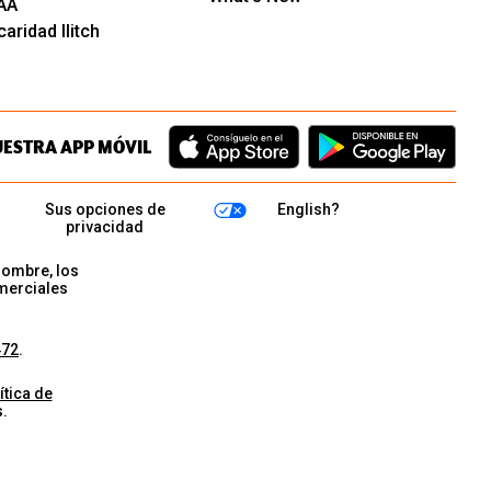
AA
aridad Ilitch
UESTRA APP MÓVIL
Sus opciones de
English?
privacidad
nombre, los
merciales
472
.
ítica de
.