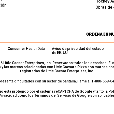
Hockey A
ción
Obras de c
ORDENA EN N
d
Consumer Health Data
Aviso de privacidad del estado
de EE. UU.
26
Little Caesar Enterprises, Inc. Reservados todos los derechos. El 
s y las marcas relacionadas con Little Caesars Pizza son marcas co
registradas de Little Caesar Enterprises, Inc.
presenta dificultades con su lector de pantalla, llame al
1-800-668-0
tio está protegido por el sistema reCAPTCHA de Google y tanto
la Pol
Privacidad
como
los Términos del Servicio de Google
son aplicables